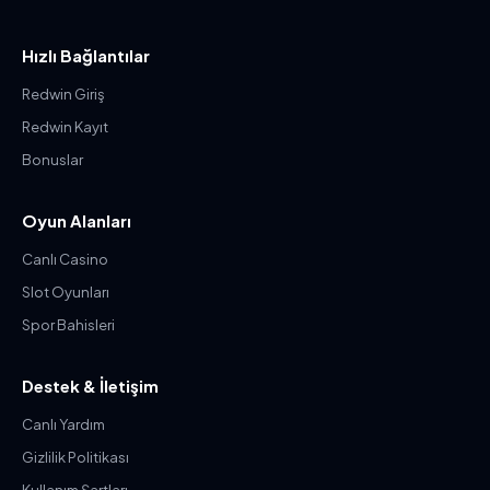
Hızlı Bağlantılar
Redwin Giriş
Redwin Kayıt
Bonuslar
Oyun Alanları
Canlı Casino
Slot Oyunları
Spor Bahisleri
Destek & İletişim
Canlı Yardım
Gizlilik Politikası