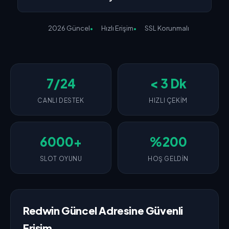
2026 Güncel
Hızlı Erişim
SSL Korunmalı
7/24
< 3 Dk
CANLI DESTEK
HIZLI ÇEKIM
6000+
%200
SLOT OYUNU
HOŞ GELDIN
Redwin Güncel Adresine Güvenli
Erişim