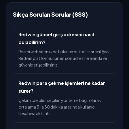
Sıkça Sorulan Sorular (SSS)
Redwin güncel giriş adresini nasıl
bulabilirim?
Resmi web sitemizde bulunan butonlar aracılığıyla
Redwin platformunun en son adresine anında ve
güvenle erişebilirsiniz.
Redwin para çekme işlemleri ne kadar
sürer?
Çekim talepleri seçilen yönteme bağlı olarak
ortalama 5 ila 30 dakika arasında kullanıcı
hesabına aktarılır.