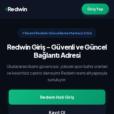
Redwin
Giriş Yap
⚡ Resmi Redwin Güncelleme Merkezi 2026
Redwin Giriş - Güvenli ve Güncel
Bağlantı Adresi
Uluslararası lisans güvencesi, yüksek spor bahis oranları
ve kesintisiz casino deneyimi Redwin resmi altyapısıyla
sunuluyor.
Redwin Hızlı Giriş
Kayıt Ol