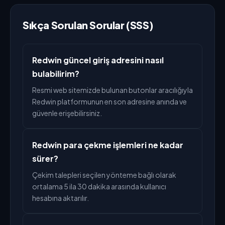
Sıkça Sorulan Sorular (SSS)
Redwin güncel giriş adresini nasıl
bulabilirim?
Resmi web sitemizde bulunan butonlar aracılığıyla
Redwin platformunun en son adresine anında ve
güvenle erişebilirsiniz.
Redwin para çekme işlemleri ne kadar
sürer?
Çekim talepleri seçilen yönteme bağlı olarak
ortalama 5 ila 30 dakika arasında kullanıcı
hesabına aktarılır.