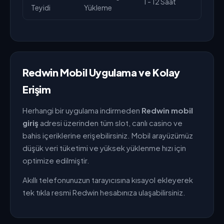
1 - 12 Saat
Teyidi
Yükleme
Redwin Mobil Uygulama ve Kolay
Erişim
Herhangi bir uygulama indirmeden
Redwin mobil
giriş
adresi üzerinden tüm slot, canlı casino ve
bahis içeriklerine erişebilirsiniz. Mobil arayüzümüz
düşük veri tüketimi ve yüksek yüklenme hızı için
optimize edilmiştir.
Akıllı telefonunuzun tarayıcısına kısayol ekleyerek
tek tıkla resmi Redwin hesabınıza ulaşabilirsiniz.