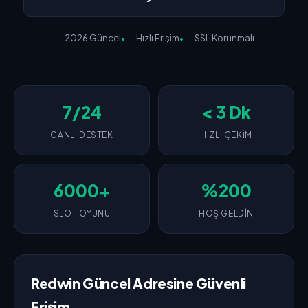
2026 Güncel
Hızlı Erişim
SSL Korunmalı
7/24
< 3 Dk
CANLI DESTEK
HIZLI ÇEKIM
6000+
%200
SLOT OYUNU
HOŞ GELDIN
Redwin Güncel Adresine Güvenli
Erişim