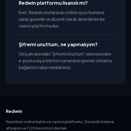
Redwin platformu lisanslı mı?
Evet, Redwin uluslararası online oyun lisansına
sahip güvenilir ve düzenli olarak denetlenen bir
casino platformudur.
Şifremi unuttum, ne yapmalıyım?
Giriş ekranındaki "Şifremi Unuttum" sekmesinden
e-posta veya telefon numaranızı girerek sıfırlama
bağlantısı talep edebilirsiniz.
Redwin
Kesintisiz online bahis ve casino platformu. Güvenilir ödeme
altyapısı ve 7/24 kesintisiz destek.