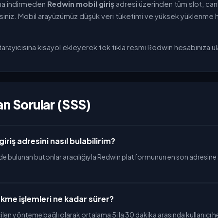
ama indirmeden
Redwin mobil giriş
adresi üzerinden tüm slot, canl
irsiniz. Mobil arayüzümüz düşük veri tüketimi ve yüksek yüklenme h
tarayıcısına kısayol ekleyerek tek tıkla resmi Redwin hesabınıza ula
an Sorular (SSS)
iriş adresini nasıl bulabilirim?
e bulunan butonlar aracılığıyla Redwin platformunun en son adresine
kme işlemleri ne kadar sürer?
ilen yönteme bağlı olarak ortalama 5 ila 30 dakika arasında kullanıcı he