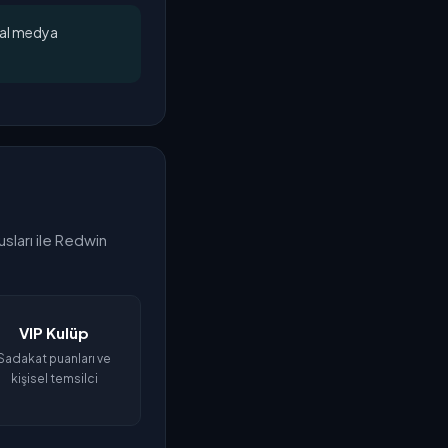
yal medya
usları ile Redwin
VIP Kulüp
Sadakat puanları ve
kişisel temsilci