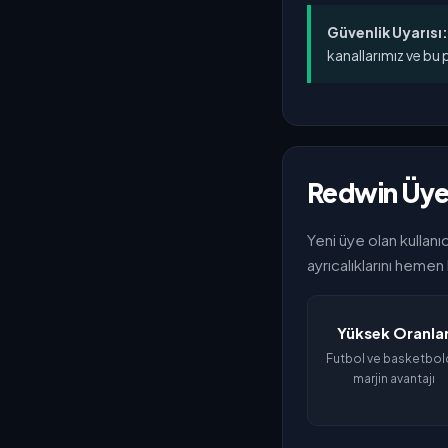
Güvenlik Uyarısı:
kanallarımız ve bu 
Redwin Üyel
Yeni üye olan kullanı
ayrıcalıklarını hemen
Yüksek Oranla
Futbol ve basketbo
marjin avantajı