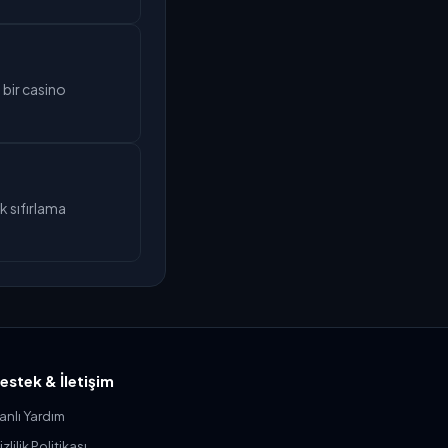
 bir casino
k sıfırlama
estek & İletişim
anlı Yardım
zlilik Politikası