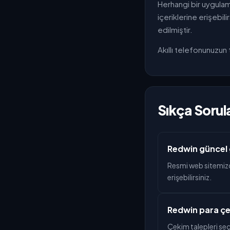
Herhangi bir uygul
içeriklerine erişebil
edilmiştir.
Akıllı telefonunuzun 
Sıkça Sorul
Redwin güncel g
Resmi web sitemizd
erişebilirsiniz.
Redwin para çe
Çekim talepleri seç