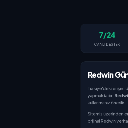
7/24
CANLI DESTEK
Redwin Günc
Türkiye'deki erişim
yapmaktadır.
Redwin
kullanmanız önerilir.
Sitemiz üzerinden er
orijinal Redwin verit