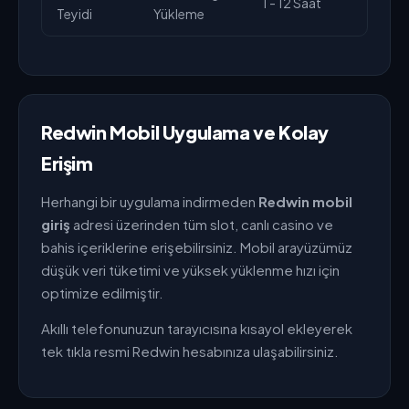
1 - 12 Saat
Teyidi
Yükleme
Redwin Mobil Uygulama ve Kolay
Erişim
Herhangi bir uygulama indirmeden
Redwin mobil
giriş
adresi üzerinden tüm slot, canlı casino ve
bahis içeriklerine erişebilirsiniz. Mobil arayüzümüz
düşük veri tüketimi ve yüksek yüklenme hızı için
optimize edilmiştir.
Akıllı telefonunuzun tarayıcısına kısayol ekleyerek
tek tıkla resmi Redwin hesabınıza ulaşabilirsiniz.