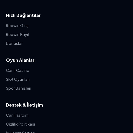
Hızlı Bağlantılar
Redwin Giriş
Redwin Kayıt
Bonuslar
Oyun Alanları
Canlı Casino
Slot Oyunları
Spor Bahisleri
Destek & İletişim
Canlı Yardım
Gizlilik Politikası