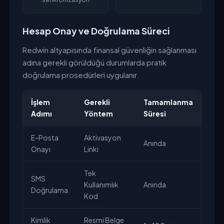
Hesap Onay ve Doğrulama Süreci
Redwin altyapısında finansal güvenliğin sağlanması
adına gerekli görüldüğü durumlarda pratik
doğrulama prosedürleri uygulanır.
İşlem
Gerekli
Tamamlanma
Adımı
Yöntem
Süresi
E-Posta
Aktivasyon
Anında
Onayı
Linki
Tek
SMS
Kullanımlık
Anında
Doğrulama
Kod
Kimlik
Resmi Belge