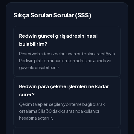
Sıkça Sorulan Sorular (SSS)
Redwin güncel giriş adresini nasıl
bulabilirim?
Resmi web sitemizde bulunan butonlar aracılığıyla
Redwin platformunun en son adresine anında ve
güvenle erişebilirsiniz.
Redwin para çekme işlemleri ne kadar
sürer?
Çekim talepleri seçilen yönteme bağlı olarak
ortalama 5 ila 30 dakika arasında kullanıcı
hesabına aktarılır.