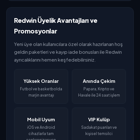
Redwin Üyelik Avantajları ve
Promosyonlar
Yeni üye olan kullanıcılara özel olarak hazırlanan hoş
geldin paketleri ve kayıp iade bonusları ile Redwin
ayrıcalıklarını hemen keşfedebilirsiniz.
Yüksek Oranlar
Anında Çekim
Futbol ve basketbolda
Papara, Kripto ve
marjin avantajı
Havale ile 24 saat işlem
Mobil Uyum
VIP Kulüp
iOS ve Android
Sadakat puanları ve
cihazlarla tam
kişisel temsilci
senkronizasyon